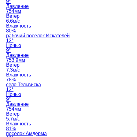
9°
Давление
754мм
Ветер
6.6м/с
Влажность
80%
рабочий посёлок Искателей
12°
Ночью
9°
Давление
753.9мм
Ветер
7.3м/с
Влажность
78%
село Тельвиска
12°
Ночью
9°
Давление
754мм
Ветер
5.7м/с
Влажность
81%
посёлок Амдерма