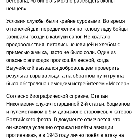
ветерана, «в бинокль можно разглядеть окопы
немцев».
Условия службы были крайне суровыми. Во время
оттепелей для передвижения по голому льду бойцы
забивали гвозди в каблуки сапог. Не хватало
продовольствия: питались чечевицей и хлебом с
примесью жмыха, часто не было соли. Один из
опасных эпизодов произошёл весной, когда
Выучейский вызвался добровольцем проверить
результат взрыва льда, а на обратном пути группа
была обстреляна немецким истребителем «Мессер».
Согласно биографической справке, Степан
Николаевич служил старшиной 2-й статьи, боцманом
и пулемётчиком в 9-м дивизионе сторожевых катеров
Балтийского флота. В документе отмечается, что
он «всегда успешно отражал налёты авиации
противника», а в 1943 году лично повёл в атаку на