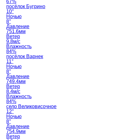
67%
посёлок Бугрино
10°
Ночью
8°
Давление
751.6мм
Ветер
9.8м/с
Влажность
84%
посёлок Варнек
11°
Ночью
8°
Давление
749.4мм
Ветер
8.4м/с
Влажность
84%
село Великовисочное
12°
Ночью
8°
Давление
754.9мм
Ветер