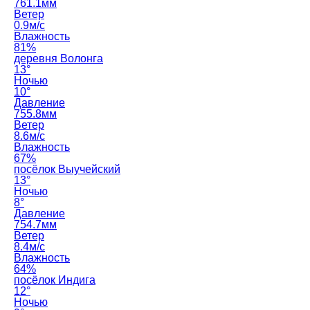
761.1мм
Ветер
0.9м/с
Влажность
81%
деревня Волонга
13°
Ночью
10°
Давление
755.8мм
Ветер
8.6м/с
Влажность
67%
посёлок Выучейский
13°
Ночью
8°
Давление
754.7мм
Ветер
8.4м/с
Влажность
64%
посёлок Индига
12°
Ночью