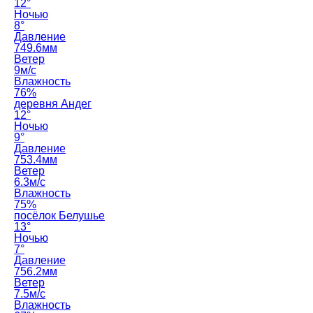
12°
Ночью
8°
Давление
749.6мм
Ветер
9м/с
Влажность
76%
деревня Андег
12°
Ночью
9°
Давление
753.4мм
Ветер
6.3м/с
Влажность
75%
посёлок Белушье
13°
Ночью
7°
Давление
756.2мм
Ветер
7.5м/с
Влажность