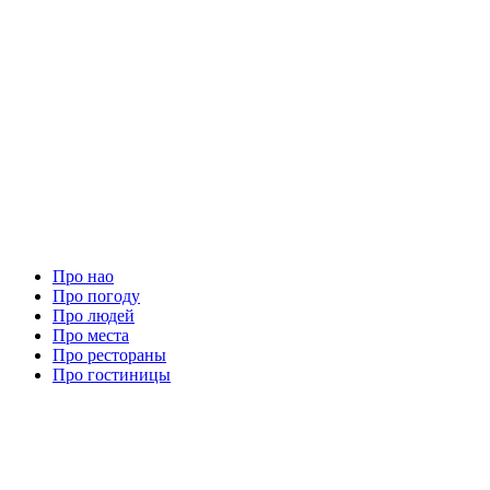
Про нао
Про погоду
Про людей
Про места
Про рестораны
Про гостиницы