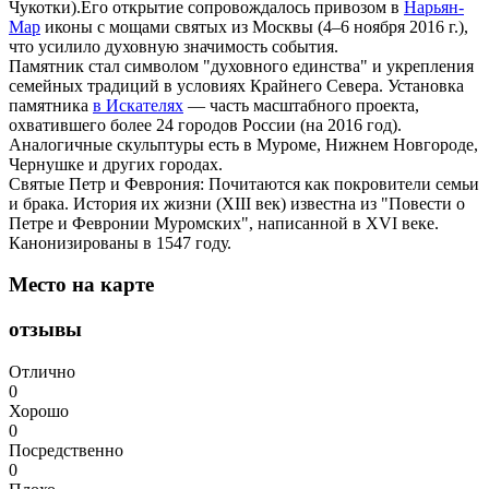
Чукотки).Его открытие сопровождалось привозом в
Нарьян-
Мар
иконы с мощами святых из Москвы (4–6 ноября 2016 г.),
что усилило духовную значимость события.
Памятник стал символом "духовного единства" и укрепления
семейных традиций в условиях Крайнего Севера. Установка
памятника
в Искателях
— часть масштабного проекта,
охватившего более 24 городов России (на 2016 год).
Аналогичные скульптуры есть в Муроме, Нижнем Новгороде,
Чернушке и других городах.
Святые Петр и Феврония: Почитаются как покровители семьи
и брака. История их жизни (XIII век) известна из "Повести о
Петре и Февронии Муромских", написанной в XVI веке.
Канонизированы в 1547 году.
Место на карте
отзывы
Отлично
0
Хорошо
0
Посредственно
0