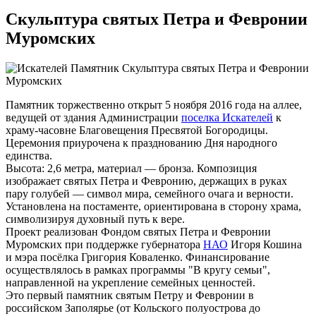
Скульптура святых Петра и Февронии
Муромских
Памятник торжественно открыт 5 ноября 2016 года на аллее,
ведущей от здания Администрации
поселка Искателей
к
храму-часовне Благовещения Пресвятой Богородицы.
Церемония приурочена к празднованию Дня народного
единства.
Высота: 2,6 метра, материал — бронза. Композиция
изображает святых Петра и Февронию, держащих в руках
пару голубей — символ мира, семейного очага и верности.
Установлена на постаменте, ориентирована в сторону храма,
символизируя духовный путь к вере.
Проект реализован Фондом святых Петра и Февронии
Муромских при поддержке губернатора
НАО
Игоря Кошина
и мэра посёлка Григория Коваленко. Финансирование
осуществлялось в рамках программы "В кругу семьи",
направленной на укрепление семейных ценностей.
Это первый памятник святым Петру и Февронии в
российском Заполярье (от Кольского полуострова до