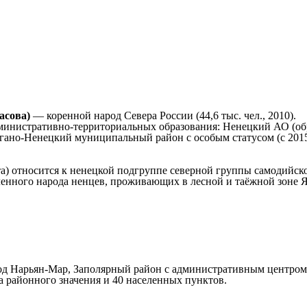
асова)
— коренной народ Севера России (44,6 тыс. чел., 2010).
истративно-территориальных образования: Ненецкий АО (образов
ано-Ненецкий муниципальный район с особым статусом (с 2015 г
) относится к ненецкой подгруппе северной группы самодийско
ленного народа ненцев, проживающих в лесной и таёжной зоне
Нарьян-Мар, Заполярный район с административным центром в р.
па районного значения и 40 населенных пунктов.