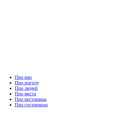
Про нао
Про погоду
Про людей
Про места
Про рестораны
Про гостиницы