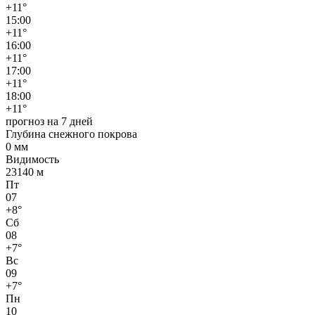
+11°
15:00
+11°
16:00
+11°
17:00
+11°
18:00
+11°
прогноз на 7 дней
Глубина снежного покрова
0 мм
Видимость
23140 м
Пт
07
+8°
Сб
08
+7°
Вс
09
+7°
Пн
10