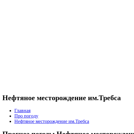
Нефтяное месторождение им.Требса
Главная
Про погоду
Нефтяное месторождение им.Требса
Прогноз погоды Нефтяное месторожден