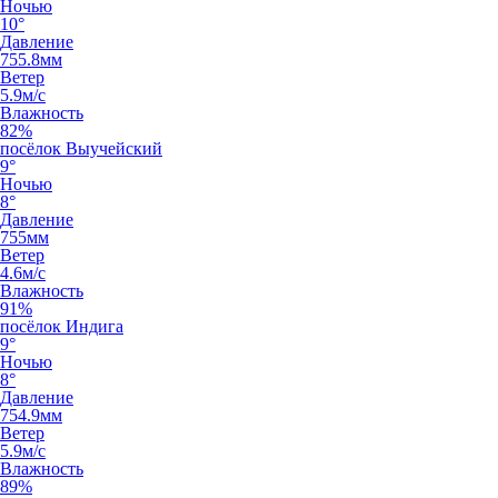
Ночью
10°
Давление
755.8мм
Ветер
5.9м/с
Влажность
82%
посёлок Выучейский
9°
Ночью
8°
Давление
755мм
Ветер
4.6м/с
Влажность
91%
посёлок Индига
9°
Ночью
8°
Давление
754.9мм
Ветер
5.9м/с
Влажность
89%