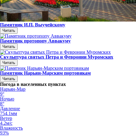
Памятник И.П. Выучейскому
Читать
Памятник протопопу Аввакуму
Читать
Скульптура святых Петра и Февронии Муромских
Читать
Памятник Нарьян-Марским портовикам
Читать
Погода в населенных пунктах
Нарьян-Мар
9°
Ночью
8°
Давление
754.1мм
Ветер
4.2м/с
Влажность
93%