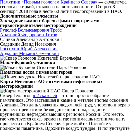
Памятник «Первым геологам Крайнего Севера»
— скульптура
геолога с киркой, стоящего на возвышенности. Открыт 8
сентября 2018 года в честь 60-летия геологоразведки в НАО.
Дополнительные элементы
Закладные камни с барельефами с портретами
первооткрывателей месторождений
Рудольф Вольдемарович Требс
Анатолий Федорович Титов
Сливка Александр Антонович
Садецкий Давид Исаакович
Россихин Юрий Алексеевич
Ардалин Михаил Семенович
Макет буровой установки
Памятная доска с именами героев
Карта Ненецкого АО с отметками нефтегазовых
месторождений
Сквер Геологов
в Искателей
– это не просто собрание
памятников. Это застывшая в камне и металле эпопея освоения
Арктики. Это дань уважения людям, чей труд, упорство и вера в
прогресс превратили безлюдные просторы, в один из
крупнейших нефтедобывающих регионов России. Это место,
где чувствуется связь времен и где понимаешь истинную цену
прогресса на Крайнем Севере. Приезжайте. Постойте у
подножия памятника. Вдохните воздух тундры. И почувствуйте