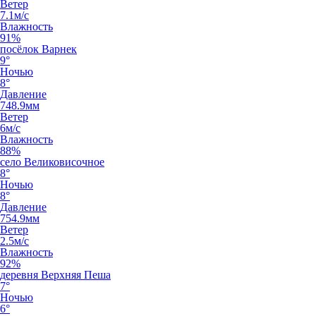
Ветер
7.1м/с
Влажность
91%
посёлок Варнек
9°
Ночью
8°
Давление
748.9мм
Ветер
6м/с
Влажность
88%
село Великовисочное
8°
Ночью
8°
Давление
754.9мм
Ветер
2.5м/с
Влажность
92%
деревня Верхняя Пеша
7°
Ночью
6°