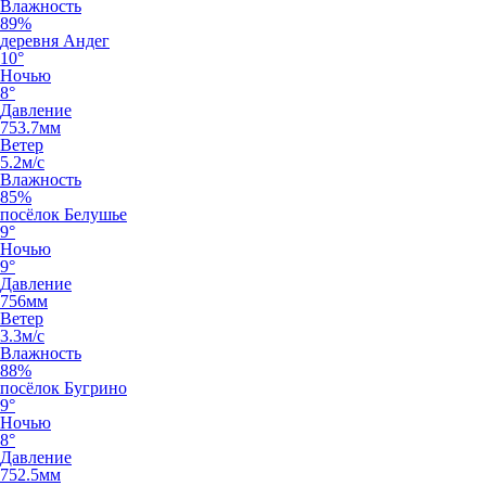
Влажность
89%
деревня Андег
10°
Ночью
8°
Давление
753.7мм
Ветер
5.2м/с
Влажность
85%
посёлок Белушье
9°
Ночью
9°
Давление
756мм
Ветер
3.3м/с
Влажность
88%
посёлок Бугрино
9°
Ночью
8°
Давление
752.5мм