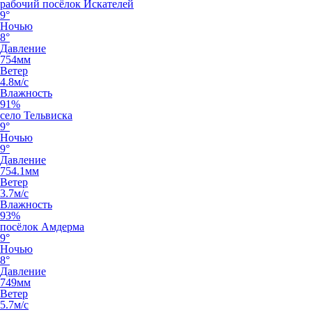
рабочий посёлок Искателей
9°
Ночью
8°
Давление
754мм
Ветер
4.8м/с
Влажность
91%
село Тельвиска
9°
Ночью
9°
Давление
754.1мм
Ветер
3.7м/с
Влажность
93%
посёлок Амдерма
9°
Ночью
8°
Давление
749мм
Ветер
5.7м/с