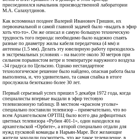
присоединился начальник производственной лаборатории
М.А. Салахутдинов.
Как вспоминал позднее Валерий Иванович Гришин, их
первоначальной и самой главной задачей было «выдать в эфир
хоть что-то». Он же описал и самую большую техническую
трудность того периода: необходимо было надежно спаять
разные по диаметру жилы кабеля передатчика (4 мм) и
антенны (1.5 мм). Делать эту ювелирную работу приходилось
в экстремальных условиях – на высоте около 30 метров при
сильном порывистом ветре и температуре наружного воздуха
-34 градуса по Цельсию. Однако нестандартное
технологическое решение было найдено, опасная работа была
выполнена, и, что удивительно, та самая спайка в итоге
прослужила безотказно более 30 лет.
Первый серьезный успех пришел 5 декабря 1972 года, когда
специалисты впервые выдали в эфир тестовую
телевизионную таблицу. В местном «красном уголке»
специально поставили телевизор – примечательно, что во
всем Архангельском ОРТПЦ было всего два дефицитных
цветных телевизора «Рубин 401-1», один находился на
архангельской «Орбите», а второй специально отдали для
нужд пусковой команды в Нарьян-Маре. Все желающие
жители заходили посмотреть, что же такое телевидение, в