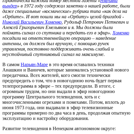
Практически каждый номер местной газеты «
Няръяна
вындер
» в 1972 году содержал заметки о нашей работе, были
даже специальные «космические» рубрики типа «как дела на
«Орбите». И вот пошли мы на «Орбиту» целой бригадой -
Николай Васильевич Хоменко
, Рудольф Петрович Петкевич и
Алексей Григорьевич Емельянов и я. Мы должны были
поймать сигнал со спутника и передать его в эфир».
Хоменко
посадили на ответственнейшую операцию – наведение
антенны, он должен был вручную, с помощью ручек
управления, постоянно поддерживать очень слабый и
неустойчивый спутниковый сигнал на максимуме
.
В самом
Нарьян-Маре
в это время оставались техники
Анашкин и Ваничев, которые занимались установкой нового
передатчика. Всех жителей, кого смогли технически
предупредить о том, что в новогоднюю ночь будет первая
телепрограмма в эфире – тех предупредили. В итоге, с
огромным трудом, но они выдали в эфир новогоднюю
программу Центрального телевидения, хоть и с
многочисленными огрехами и помехами. Потом, вплоть до
июня 1973 года, они выдавали в эфир телевизионные
программы примерно по два часа в день, продолжая опытную
эксплуатацию и настройку оборудования.
Развитие телевидения в Ненецком автономном округе: