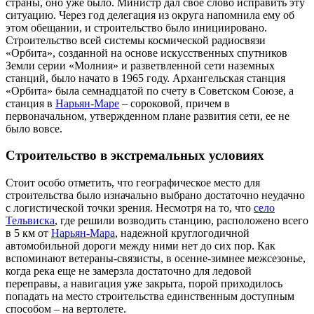
страны, оно уже было. Министр дал своё слово исправить эту
ситуацию. Через год делегация из округа напомнила ему об
этом обещании, и строительство было инициировано.
Строительство всей системы космической радиосвязи
«Орбита», созданной на основе искусственных спутников
Земли серии «Молния» и разветвленной сети наземных
станций, было начато в 1965 году. Архангельская станция
«Орбита» была семнадцатой по счету в Советском Союзе, а
станция в
Нарьян-Маре
– сороковой, причем в
первоначальном, утвержденном плане развития сети, ее не
было вовсе.
Строительство в экстремальных условиях
Стоит особо отметить, что географическое место для
строительства было изначально выбрано достаточно неудачно
с логистической точки зрения. Несмотря на то, что
село
Тельвиска
, где решили возводить станцию, расположено всего
в 5 км от
Нарьян-Мара
, надежной круглогодичной
автомобильной дороги между ними нет до сих пор. Как
вспоминают ветераны-связисты, в осенне-зимнее межсезонье,
когда река еще не замерзла достаточно для ледовой
переправы, а навигация уже закрыта, порой приходилось
попадать на место строительства единственным доступным
способом – на вертолете.