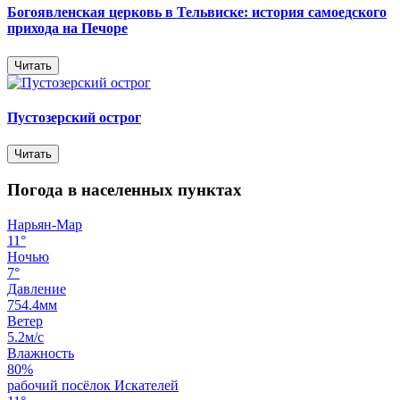
Богоявленская церковь в Тельвиске: история самоедского
прихода на Печоре
Читать
Пустозерский острог
Читать
Погода в населенных пунктах
Нарьян-Мар
11°
Ночью
7°
Давление
754.4мм
Ветер
5.2м/с
Влажность
80%
рабочий посёлок Искателей