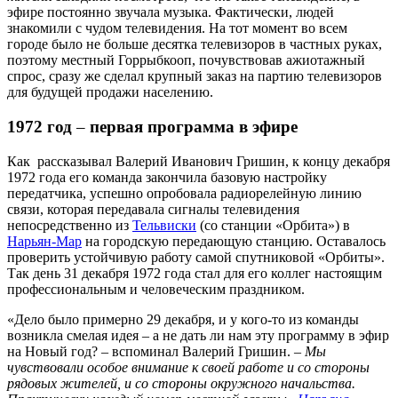
эфире постоянно звучала музыка. Фактически, людей
знакомили с чудом телевидения. На тот момент во всем
городе было не больше десятка телевизоров в частных руках,
поэтому местный Горрыбкооп, почувствовав ажиотажный
спрос, сразу же сделал крупный заказ на партию телевизоров
для будущей продажи населению.
1972 год
–
первая программа в эфире
Как рассказывал Валерий Иванович Гришин, к концу декабря
1972 года его команда закончила базовую настройку
передатчика, успешно опробовала радиорелейную линию
связи, которая передавала сигналы телевидения
непосредственно из
Тельвиски
(со станции «Орбита») в
Нарьян-Мар
на городскую передающую станцию. Оставалось
проверить устойчивую работу самой спутниковой «Орбиты».
Так день 31 декабря 1972 года стал для его коллег настоящим
профессиональным и человеческим праздником.
«Дело было примерно 29 декабря, и у кого-то из команды
возникла смелая идея – а не дать ли нам эту программу в эфир
на Новый год? – вспоминал Валерий Гришин. –
Мы
чувствовали особое внимание к своей работе и со стороны
рядовых жителей, и со стороны окружного начальства.