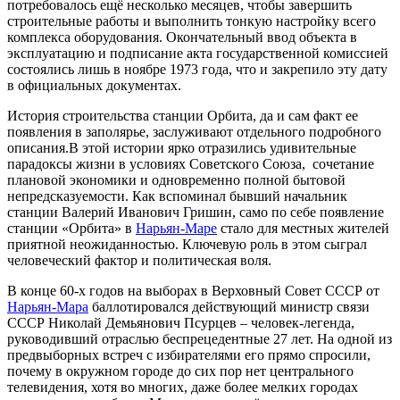
потребовалось ещё несколько месяцев, чтобы завершить
строительные работы и выполнить тонкую настройку всего
комплекса оборудования. Окончательный ввод объекта в
эксплуатацию и подписание акта государственной комиссией
состоялись лишь в ноябре 1973 года, что и закрепило эту дату
в официальных документах.
История строительства станции Орбита, да и сам факт ее
появления в заполярье, заслуживают отдельного подробного
описания.В этой истории ярко отразились удивительные
парадоксы жизни в условиях Советского Союза, сочетание
плановой экономики и одновременно полной бытовой
непредсказуемости. Как вспоминал бывший начальник
станции Валерий Иванович Гришин, само по себе появление
станции «Орбита» в
Нарьян-Маре
стало для местных жителей
приятной неожиданностью. Ключевую роль в этом сыграл
человеческий фактор и политическая воля.
В конце 60-х годов на выборах в Верховный Совет СССР от
Нарьян-Мара
баллотировался действующий министр связи
СССР Николай Демьянович Псурцев – человек-легенда,
руководивший отраслью беспрецедентные 27 лет. На одной из
предвыборных встреч с избирателями его прямо спросили,
почему в окружном городе до сих пор нет центрального
телевидения, хотя во многих, даже более мелких городах