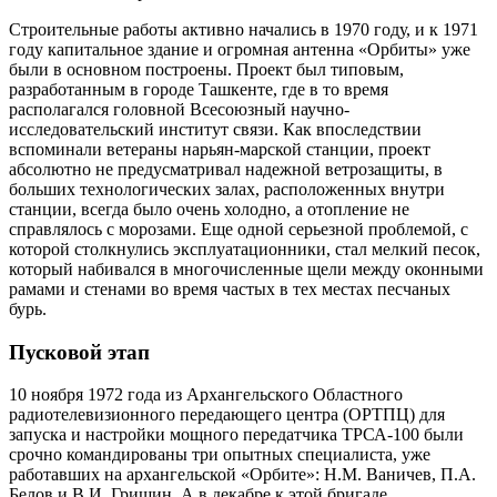
Строительные работы активно начались в 1970 году, и к 1971
году капитальное здание и огромная антенна «Орбиты» уже
были в основном построены. Проект был типовым,
разработанным в городе Ташкенте, где в то время
располагался головной Всесоюзный научно-
исследовательский институт связи. Как впоследствии
вспоминали ветераны нарьян-марской станции, проект
абсолютно не предусматривал надежной ветрозащиты, в
больших технологических залах, расположенных внутри
станции, всегда было очень холодно, а отопление не
справлялось с морозами. Еще одной серьезной проблемой, с
которой столкнулись эксплуатационники, стал мелкий песок,
который набивался в многочисленные щели между оконными
рамами и стенами во время частых в тех местах песчаных
бурь.
Пусковой этап
10 ноября 1972 года из Архангельского Областного
радиотелевизионного передающего центра (ОРТПЦ) для
запуска и настройки мощного передатчика ТРСА-100 были
срочно командированы три опытных специалиста, уже
работавших на архангельской «Орбите»: Н.М. Ваничев, П.А.
Белов и В.И. Гришин. А в декабре к этой бригаде