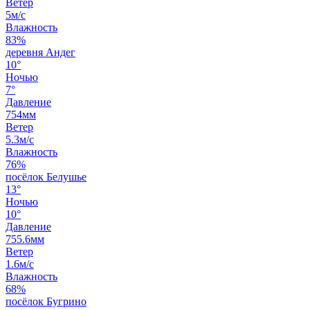
Ветер
5м/с
Влажность
83%
деревня Андег
10°
Ночью
7°
Давление
754мм
Ветер
5.3м/с
Влажность
76%
посёлок Белушье
13°
Ночью
10°
Давление
755.6мм
Ветер
1.6м/с
Влажность
68%
посёлок Бугрино