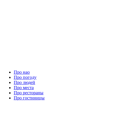
Про нао
Про погоду
Про людей
Про места
Про рестораны
Про гостиницы