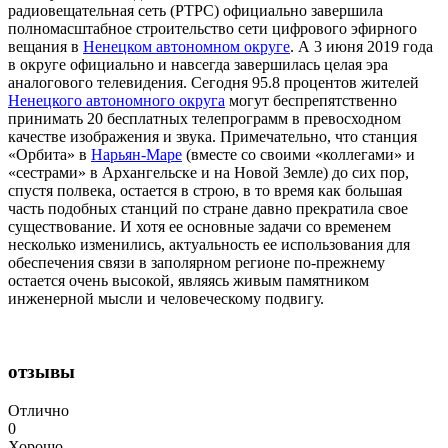
радиовещательная сеть (РТРС) официально завершила
полномасштабное строительство сети цифрового эфирного
вещания в
Ненецком автономном округе
. А 3 июня 2019 года
в округе официально и навсегда завершилась целая эра
аналогового телевидения. Сегодня 95.8 процентов жителей
Ненецкого автономного округа
могут беспрепятственно
принимать 20 бесплатных телепрограмм в превосходном
качестве изображения и звука. Примечательно, что станция
«Орбита» в
Нарьян-Маре
(вместе со своими «коллегами» и
«сестрами» в Архангельске и на Новой Земле) до сих пор,
спустя полвека, остается в строю, в то время как большая
часть подобных станций по стране давно прекратила свое
существование. И хотя ее основные задачи со временем
несколько изменились, актуальность ее использования для
обеспечения связи в заполярном регионе по-прежнему
остается очень высокой, являясь живым памятником
инженерной мысли и человеческому подвигу.
отзывы
Отлично
0
Хорошо