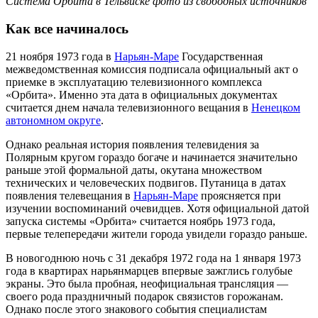
Система Орбита в Тельвиске фото из свободных источников
Как все начиналось
21 ноября 1973 года в
Нарьян-Маре
Государственная
межведомственная комиссия подписала официальный акт о
приемке в эксплуатацию телевизионного комплекса
«Орбита». Именно эта дата в официальных документах
считается днем начала телевизионного вещания в
Ненецком
автономном округе
.
Однако реальная история появления телевидения за
Полярным кругом гораздо богаче и начинается значительно
раньше этой формальной даты, окутана множеством
технических и человеческих подвигов. Путаница в датах
появления телевещания в
Нарьян-Маре
проясняется при
изучении воспоминаний очевидцев. Хотя официальной датой
запуска системы «Орбита» считается ноябрь 1973 года,
первые телепередачи жители города увидели гораздо раньше.
В новогоднюю ночь с 31 декабря 1972 года на 1 января 1973
года в квартирах нарьянмарцев впервые зажглись голубые
экраны. Это была пробная, неофициальная трансляция —
своего рода праздничный подарок связистов горожанам.
Однако после этого знакового события специалистам