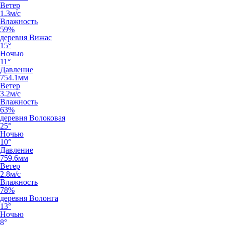
Ветер
1.3м/с
Влажность
59%
деревня Вижас
15°
Ночью
11°
Давление
754.1мм
Ветер
3.2м/с
Влажность
63%
деревня Волоковая
25°
Ночью
10°
Давление
759.6мм
Ветер
2.8м/с
Влажность
78%
деревня Волонга
13°
Ночью
8°