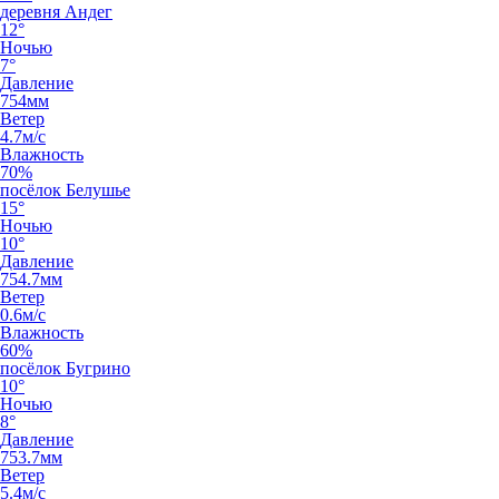
деревня Андег
12°
Ночью
7°
Давление
754мм
Ветер
4.7м/с
Влажность
70%
посёлок Белушье
15°
Ночью
10°
Давление
754.7мм
Ветер
0.6м/с
Влажность
60%
посёлок Бугрино
10°
Ночью
8°
Давление
753.7мм
Ветер
5.4м/с