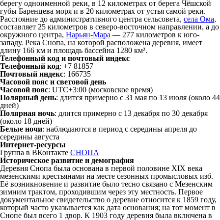
берегу одноименной реки, в 12 километрах от берега Чёшской
губы Баренцева моря и в 20 километрах от устья самой реки.
Расстояние до административного центра сельсовета,
села Ома
,
составляет 25 километров в северо-восточном направлении, а до
окружного центра,
Нарьян-Мара
— 277 километров к юго-
западу. Река Снопа, на которой расположена деревня, имеет
длину 166 км и площадь бассейна 1280 км².
Телефонный код и почтовый индекс
Телефонный код
: +7 81857
Почтовый индекс
: 166735
Часовой пояс и световой день
Часовой пояс
: UTC+3:00 (московское время)
Полярный день
: длится примерно с 31 мая по 13 июля (около 44
дней)
Полярная ночь
: длится примерно с 13 декабря по 30 декабря
(около 18 дней)
Белые ночи
: наблюдаются в период с середины апреля до
середины августа
Интернет-ресурсы
Группа в ВКонтакте
СНОПА
Историческое развитие и демография
Деревня Снопа была основана в первой половине XIX века
мезенскими крестьянами на месте сезонных промысловых изб.
Её возникновение и развитие было тесно связано с Мезенским
зимним трактом, проходившим через эту местность. Первое
документальное свидетельство о деревне относится к 1859 году,
который часто указывается как дата основания; на тот момент в
Снопе был всего 1 двор. К 1903 году деревня была включена в