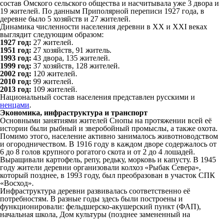
состав Омского сельского общества и насчитывала уже 3 двора и
19 жителей. По данным Приполярной переписи 1927 года, в
деревне было 5 хозяйств и 27 жителей.
Динамика численности населения деревни в XX и XXI веках
выглядит следующим образом:
1927 год:
27 жителей.
1951 год:
27 хозяйств, 91 житель.
1993 год:
43 двора, 135 жителей.
1999 год:
37 хозяйств, 128 жителей.
2002 год:
120 жителей.
2010 год:
99 жителей.
2013 год:
109 жителей.
Национальный состав населения представлен русскими и
ненцами
.
Экономика, инфраструктура и транспорт
Основными занятиями жителей Снопы на протяжении всей её
истории были рыбный и зверобойный промыслы, а также охота.
Помимо этого, население активно занималось животноводством
и огородничеством. В 1916 году в каждом дворе содержалось от
6 до 8 голов крупного рогатого скота и от 2 до 4 лошадей.
Выращивали картофель, репу, редьку, морковь и капусту. В 1945
году жители деревни организовали колхоз «Рыбак Севера»,
который позднее, в 1993 году, был преобразован в участок СПК
«Восход».
Инфраструктура деревни развивалась соответственно её
потребностям. В разные годы здесь были построены и
функционировали: фельдшерско-акушерский пункт (ФАП),
начальная школа, Дом культуры (позднее замененный на