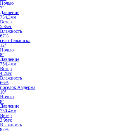
Ночью
7°
Давление
754.3мм
Ветер
5.3м/с
Влажность
67%
село Тельвиска
12°
Ночью
8°
Давление
754.4мм
Ветер
4.2м/с
Влажность
66%
посёлок Амдерма
10°
Ночью
8°
Давление
750.4мм
Ветер
3.9м/с
Влажность
82%