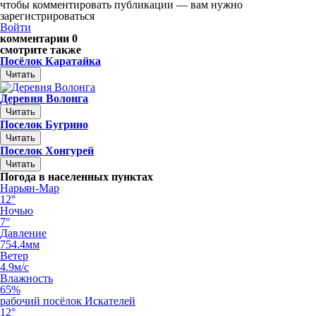
чтобы комментировать публикации — вам нужно
зарегистрироваться
Войти
комментарии 0
смотрите также
Посёлок Каратайка
Читать
Деревня Волонга
Читать
Поселок Бугрино
Читать
Поселок Хонгурей
Читать
Погода в населенных пунктах
Нарьян-Мар
12°
Ночью
7°
Давление
754.4мм
Ветер
4.9м/с
Влажность
65%
рабочий посёлок Искателей
12°