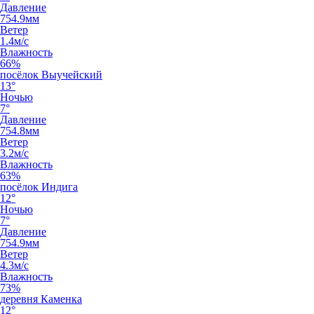
Давление
754.9мм
Ветер
1.4м/с
Влажность
66%
посёлок Выучейский
13°
Ночью
7°
Давление
754.8мм
Ветер
3.2м/с
Влажность
63%
посёлок Индига
12°
Ночью
7°
Давление
754.9мм
Ветер
4.3м/с
Влажность
73%
деревня Каменка
12°