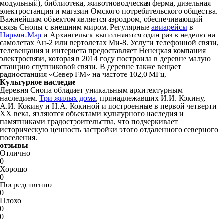
модульный), библиотека, животноводческая ферма, дизельная
электростанция и магазин Омского потребительского общества.
Важнейшим объектом является аэродром, обеспечивающий
связь Снопы с внешним миром. Регулярные
авиарейсы
в
Нарьян-Мар
и Архангельск выполняются один раз в неделю на
самолетах Ан-2 или вертолетах Ми-8. Услуги телефонной связи,
телевещания и интернета предоставляет Ненецкая компания
электросвязи, которая в 2014 году построила в деревне малую
станцию спутниковой связи. В деревне также вещает
радиостанция «Север FM» на частоте 102,0 МГц.
Культурное наследие
Деревня Снопа обладает уникальным архитектурным
наследием.
Три жилых дома
, принадлежавших И.И. Кокину,
А.И. Кокину и Н.А. Кокиной и построенные в первой четверти
XX века, являются объектами культурного наследия и
памятниками градостроительства, что подчеркивает
историческую ценность застройки этого отдаленного северного
поселения.
отзывы
Отлично
0
Хорошо
0
Посредственно
0
Плохо
0
0