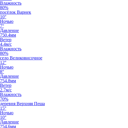
Влажность
80%
посёлок Варнек
10°
Ночью
7°
Давление
750.4мм
Ветер
4.4м/с
Влажность
80%
село Великовисочное
12°
Ночью
8°
Давление
754.8мм
Ветер
2.7м/с
Влажность
70%
деревня Верхняя Пеша
15°
Ночью
10°
Давление
754.6мм