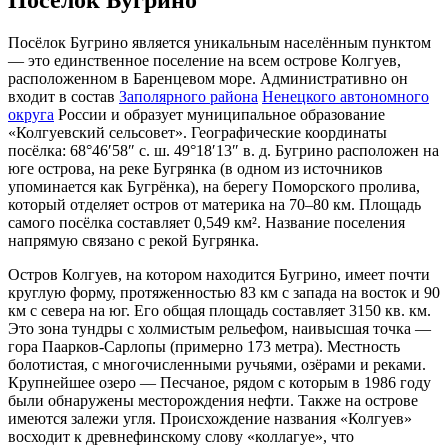
Посёлок Бугрино является уникальным населённым пунктом
— это единственное поселение на всем острове Колгуев,
расположенном в Баренцевом море. Административно он
входит в состав
Заполярного района
Ненецкого автономного
округа
России и образует муниципальное образование
«Колгуевский сельсовет». Географические координаты
посёлка: 68°46′58″ с. ш. 49°18′13″ в. д. Бугрино расположен на
юге острова, на реке Бугрянка (в одном из источников
упоминается как Бугрёнка), на берегу Поморского пролива,
который отделяет остров от материка на 70–80 км. Площадь
самого посёлка составляет 0,549 км². Название поселения
напрямую связано с рекой Бугрянка.
Остров Колгуев, на котором находится Бугрино, имеет почти
круглую форму, протяженностью 83 км с запада на восток и 90
км с севера на юг. Его общая площадь составляет 3150 кв. км.
Это зона тундры с холмистым рельефом, наивысшая точка —
гора Паарков-Сарлопы (примерно 173 метра). Местность
болотистая, с многочисленными ручьями, озёрами и реками.
Крупнейшее озеро — Песчаное, рядом с которым в 1986 году
были обнаружены месторождения нефти. Также на острове
имеются залежи угля. Происхождение названия «Колгуев»
восходит к древнефинскому слову «коллагуе», что