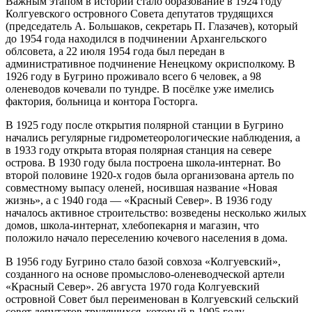
Важным этапом в истории стало образование в 1924 году
Колгуевского островного Совета депутатов трудящихся
(председатель А. Большаков, секретарь П. Глазачев), который
до 1954 года находился в подчинении Архангельского
облсовета, а 22 июля 1954 года был передан в
административное подчинение Ненецкому окрисполкому. В
1926 году в Бугрино проживало всего 6 человек, а 98
оленеводов кочевали по тундре. В посёлке уже имелись
фактория, больница и контора Госторга.
В 1925 году после открытия полярной станции в Бугрино
начались регулярные гидрометеорологические наблюдения, а
в 1933 году открыта вторая полярная станция на севере
острова. В 1930 году была построена школа-интернат. Во
второй половине 1920-х годов была организована артель по
совместному выпасу оленей, носившая название «Новая
жизнь», а с 1940 года — «Красный Север». В 1936 году
началось активное строительство: возведены несколько жилых
домов, школа-интернат, хлебопекарня и магазин, что
положило начало переселению кочевого населения в дома.
В 1956 году Бугрино стало базой совхоза «Колгуевский»,
созданного на основе промыслово-оленеводческой артели
«Красный Север». 26 августа 1970 года Колгуевский
островной Совет был переименован в Колгуевский сельский
совет депутатов трудящихся, который в 1995 году