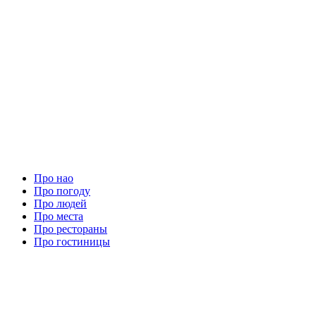
Про нао
Про погоду
Про людей
Про места
Про рестораны
Про гостиницы