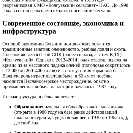
реорганизован в МО «Колгуевский сельсовет» НАО. До 1998
года в состав сельсовета входило поселение Песчанка.
Современное состояние, экономика и
инфраструктура
Основой экономики Бугрино по-прежнему остаются
традиционные занятия: оленеводство, рыбная ловля и охота.
Посёлок является базой СПК (ранее совхоза, а затем КДХ)
«Колгуевский». Однако в 2013–2014 годах отрасль пережила
кризис из-за массового падежа оленей (поголовье сократилось
с 12 000 до 200–400 голов) из-за отсутствия кормовой базы.
Важную роль играет нефтедобыча: в 60 км от посёлка
находится Песчаноозёрское месторождение, опытно-
промышленная добыча на котором началась в 1987 году.
Инфраструктура посёлка включает:
Образование:
начальная общеобразовательная школа
(открыта в 1980 году на базе ранее действовавшей
школы-интерната, существовавшей с 1930 по 1962 год),
детский сад.
Здравоохранение:
фельдшерско-акушерский пункт