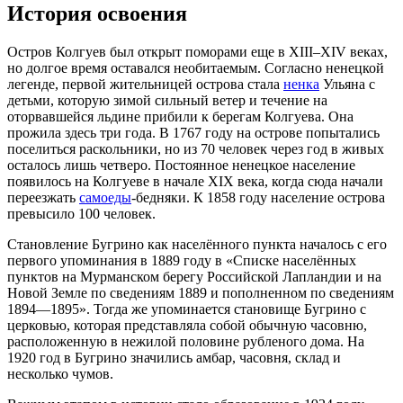
История освоения
Остров Колгуев был открыт поморами еще в XIII–XIV веках,
но долгое время оставался необитаемым. Согласно ненецкой
легенде, первой жительницей острова стала
ненка
Ульяна с
детьми, которую зимой сильный ветер и течение на
оторвавшейся льдине прибили к берегам Колгуева. Она
прожила здесь три года. В 1767 году на острове попытались
поселиться раскольники, но из 70 человек через год в живых
осталось лишь четверо. Постоянное ненецкое население
появилось на Колгуеве в начале XIX века, когда сюда начали
переезжать
самоеды
-бедняки. К 1858 году население острова
превысило 100 человек.
Становление Бугрино как населённого пункта началось с его
первого упоминания в 1889 году в «Списке населённых
пунктов на Мурманском берегу Российской Лапландии и на
Новой Земле по сведениям 1889 и пополненном по сведениям
1894—1895». Тогда же упоминается становище Бугрино с
церковью, которая представляла собой обычную часовню,
расположенную в нежилой половине рубленого дома. На
1920 год в Бугрино значились амбар, часовня, склад и
несколько чумов.