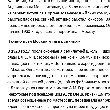
Башкирии). Он вырос в большой многодетной крестьян
Андриановны Меньшиковых, где было восемь сыновей и
из первых вступила в организованную в Айлино комм
работы: пас овец, свиней, активно работал юнкором. З
правда» премировала его детекторным приемником. Он
начале 1930-х годов семья переехала в Москву.
Начало пути Москва и тяга к знаниям
В
1928 году
, после окончания семилетней школы («шко
ряды ВЛКСМ (Всесоюзный Ленинский Коммунистическ
в авиационный техникум Центрального аэрогидродинам
в Москве. Однако тяжелое материальное положение се
устроился на производство, а затем пришел в журнали
окружной железной дороги (одной из фабричных многот
в Литературном институте имени А.М. Горького, писал и 
(некоторые под псевдонимом
А. Уралец
). Критик Дмитр
всегда совершенные по мастерству, передавали напря
идейны, оптимистичны, проникнуты верой в будущее и 