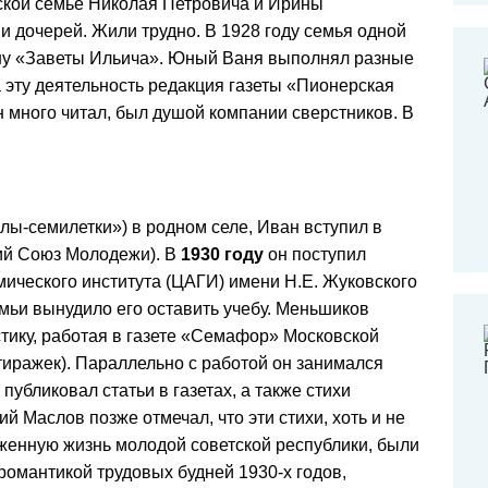
ской семье Николая Петровича и Ирины
 дочерей. Жили трудно. В 1928 году семья одной
уну «Заветы Ильича». Юный Ваня выполнял разные
а эту деятельность редакция газеты «Пионерская
 много читал, был душой компании сверстников. В
лы-семилетки») в родном селе, Иван вступил в
ий Союз Молодежи). В
1930 году
он поступил
ического института (ЦАГИ) имени Н.Е. Жуковского
мьи вынудило его оставить учебу. Меньшиков
стику, работая в газете «Семафор» Московской
иражек). Параллельно с работой он занимался
публиковал статьи в газетах, а также стихи
ий Маслов позже отмечал, что эти стихи, хоть и не
женную жизнь молодой советской республики, были
романтикой трудовых будней 1930-х годов,