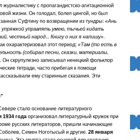
л журналистику с пропагандистско-агитационной
вой жизни. Он голодал, болел цингой, но был
казанная Суфтину по возвращении из тундры:
«Ань
ей упряжкой управлять умею, тычьей кидать
ий, честный народ... Книгу о них я напишу»
.
 так охарактеризовал этот период:
«Там (то есть в
льность (собирал песни, сказки, материалы,
. Он скрупулезно записывал ненецкий фольклор
ические тетради, часто прибегая к помощи
ассказывали ему старинные сказания. Эти
е"
Севере стало основание литературного
я 1934 года
организовал литературный кружок при
 кроме русских литераторов, пришли начинающие
Соболев, Семен Ноготысый и другие.
28 января
аница. Эта группа стала основой для создания