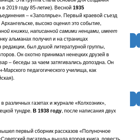
в 2019 году 85-летие). Весной
1935
ъединения – «Заполярье». Первый краевой съезд
 Архангельске, высоко оценил это событие,
нной книжки, написанной самими ненцами, имеет
нку альманах получил и на страницах
 редакции, был душой литературной группы,
торов. Он охотно принимал ненецких друзей в
вар – беседы за чаем затягивались допоздна. Он
н-Марского педагогического училища, как
ская).
в различных газетах и журнале «Колхозник»,
нецкой тундре.
В 1938 году
, после написания двух
 вышел первый сборник рассказов «Полуночное
 «Советский писатель» вышла вторая книга, повесть