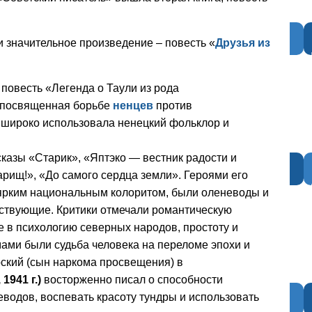
и значительное произведение – повесть «
Друзья из
повесть «Легенда о Таули из рода
, посвященная борьбе
ненцев
против
а широко использовала ненецкий фольклор и
сказы «Старик», «Яптэко — вестник радости и
варищ!», «До самого сердца земли». Героями его
ярким национальным колоритом, были оленеводы и
вствующие. Критики отмечали романтическую
е в психологию северных народов, простоту и
мами были судьба человека на переломе эпохи и
ский (сын наркома просвещения) в
, 1941 г.)
восторженно писал о способности
одов, воспевать красоту тундры и использовать