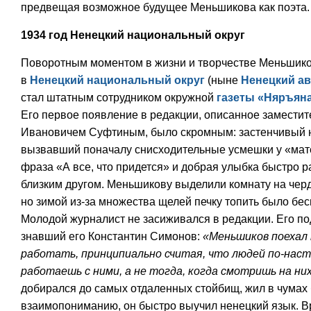
предвещая возможное будущее Меньшикова как поэта.
1934 год Ненецкий национальный округ
Поворотным моментом в жизни и творчестве Меньшик
в
Ненецкий национальный округ
(ныне
Ненецкий а
стал штатным сотрудником окружной
газеты «Няръян
Его первое появление в редакции, описанное заместит
Ивановичем Суфтиным, было скромным: застенчивый 
вызвавший поначалу снисходительные усмешки у «мате
фраза «А все, что придется» и добрая улыбка быстро р
близким другом. Меньшикову выделили комнату на черд
но зимой из-за множества щелей печку топить было бес
Молодой журналист не засиживался в редакции. Его по
знавший его Константин Симонов:
«Меньшиков поехал 
работать, принципиально считая, что людей по-нас
работаешь с ними, а не тогда, когда смотришь на ни
добирался до самых отдаленных стойбищ, жил в чумах 
взаимопониманию, он быстро выучил ненецкий язык. В