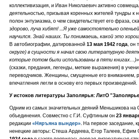
коллективизация, и Иван Николаевич активно совмеща
деятельностью, призывая коренных жителей тундры к но
полон энтузиазма, о чем свидетельствует его фраза, с
здорово, луча хибят! ...Я уже самостоятельно олень
научился. Знай наших. Ты понимаешь, какой это хорош
В автобиографии, датированной
13 мая 1942 года
, он
округе) в сущности я начал свою литературную деяте
которые потом были использованы в пяти книгах…)»
(сказки, предания, легенды, меткие выражения) в учен
переводчиков. Женщины, смущенные его вниманием, р
впечатления легли в основу его первых произведений.
У истоков литературы Заполярья: ЛитО "Заполярь
Одним из самых значительных деяний Меньшикова на 
объединения. Совместно с Г.И. Суфтиным он
23 январ
редакции
«Няръяна вындер»
. На первое заседание,
ненецкие авторы: Стеша Ардеева, Егор Талеев, Ефим 
1934 года
в газете появилась первая литературная стр