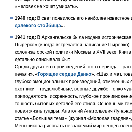
«Человек не хочет умирать».
1940 год:
В свет появилось его наиболее известное 
далекого стойбища
».
1941 год:
В Архангельске была издана историческая 
Пырерко» (иногда встречается написание Пыревко)
колонизаторской политики Москвы в XVII веке. Книг
детально описывала быт.
Среди других его произведений этого периода – рас
печали», «
Горящее сердце Данко
», «Шах и мат, то
глубоко эмоциональных произведений, отмеченных 
охотники – трудолюбивые, верные дружбе, тонко чу
приподнятость, искренность, глубокое проникновени
точность бытовых деталей его стиля. Основными те
новая жизнь тундры. Анатолий Анатольевич Луначар
статье «Большая тема» (журнал «Молодая гвардия»
Меньшикова рисовать незнакомый мир ненцев-оленев