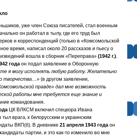
кло
ьшиков, уже член Союза писателей, стал военным
ально он работал в тылу, где его труд был
ерков и корреспонденций (только в «Комсомольской
ное время, написал около 20 рассказов и пьесу о
роизведений вошла в сборник «Переправа»
(1942 г.)
.
942 года
он подал заявление в Оборонную
те я могу исполнять любую работу. Желательно
его творчества…»
(в другом заявлении,
Комсомольской правде» дал мне возможность
ческой работы мне требуется еще знание и
дание командования.
ода
ЦК ВЛКСМ включил спецкора Ивана
 тыл врага, к белорусским и украинским
дидаты ВКП(б). В дневнике
21 апреля 1943 года
он
андидаты партии, и это как-то изменило во мне