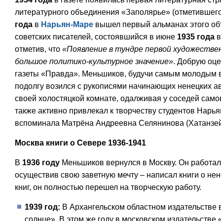
литературного объединения «Заполярье» (отметившего 
года
в
Нарьян-Маре
вышел первый альманах этого об
советских писателей, состоявшийся в июне
1935 года
в
отметив, что
«Появление в тундре первой художестве
большое политико-культурное значение»
. Добрую оце
газеты «Правда». Меньшиков, будучи самым молодым в
подолгу возился с рукописями начинающих ненецких ав
своей холостяцкой комнате, одалживая у соседей само
также активно привлекал к творчеству студентов Нарья
вспоминала Матрёна Андреевна Селянинова (Хатанзей
Москва книги о Севере 1936-1941
В
1936 году
Меньшиков вернулся в Москву. Он работал 
осуществив свою заветную мечту – написал книги о не
книг, он полностью перешел на творческую работу.
1939 год:
В Архангельском областном издательстве
солнце». В этом же году в московском издательстве