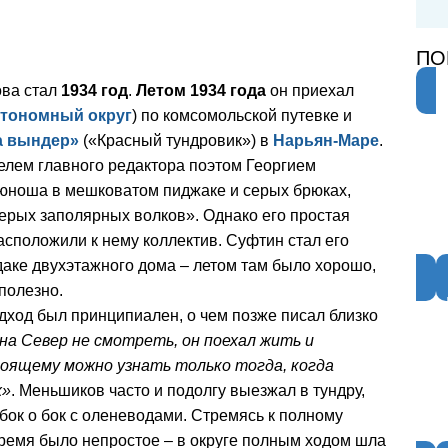
ПО
ова стал
1934 год
.
Летом 1934 года
он приехал
втономный округ
) по комсомольской путевке и
а вындер»
(«Красный тундровик») в
Нарьян-Маре
.
елем главного редактора поэтом Георгием
юноша в мешковатом пиджаке и серых брюках,
рых заполярных волков». Однако его простая
асположили к нему коллектив. Суфтин стал его
аке двухэтажного дома – летом там было хорошо,
полезно.
дход был принципиален, о чем позже писал близко
на Север не смотреть, он поехал жить и
тоящему можно узнать только тогда, когда
х»
. Меньшиков часто и подолгу выезжал в тундру,
бок о бок с оленеводами. Стремясь к полному
ремя было непростое – в округе полным ходом шла