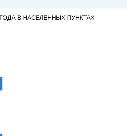
ГОДА В НАСЕЛЕННЫХ ПУНКТАХ
Нарьян-Мар
12°
Ночью
8°
Давление
Ветер
Влажность
753.5мм
1.1м/с
73%
рабочий посёлок Искателей
12°
Ночью
8°
Давление
Ветер
Влажность
753.5мм
1.3м/с
73%