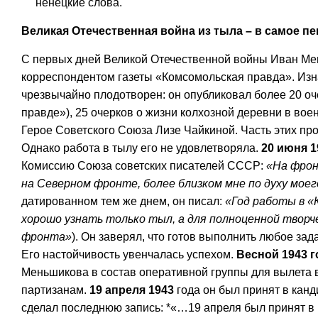
ненецкие слова.
Великая Отечественная война из тыла – в самое пе
С первых дней Великой Отечественной войны Иван Мен
корреспондентом газеты «Комсомольская правда». Изнач
чрезвычайно плодотворен: он опубликовал более 20 оч
правде»), 25 очерков о жизни колхозной деревни в воен
Герое Советского Союза Лизе Чайкиной. Часть этих п
Однако работа в тылу его не удовлетворяла.
20 июня 1
Комиссию Союза советских писателей СССР:
«На фрон
на Северном фронте, более близком мне по духу мо
датированном тем же днем, он писал:
«Год работы в «
хорошо узнать только тыл, а для полноценной твор
фронта»
). Он заверял, что готов выполнить любое за
Его настойчивость увенчалась успехом.
Весной 1943 г
Меньшикова в состав оперативной группы для вылета в
партизанам.
19 апреля 1943
года он был принят в кан
сделал последнюю запись: *«…19 апреля был принят в к