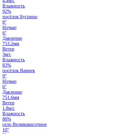
4.4м/с
Влажность
92%
посёлок Бугрино
8°
Ночью
6°
Давление
753.2мм
Ветер
3м/с
Влажность
83%
посёлок Варнек
9°
Ночью
6°
Давление
751.6мм
Ветер
1.8м/с
Влажность
86%
село Великовисочное
10°