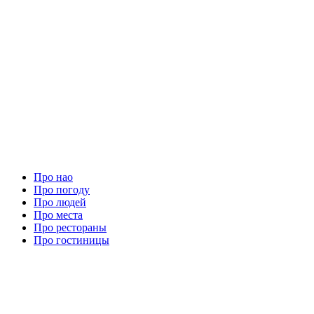
Про нао
Про погоду
Про людей
Про места
Про рестораны
Про гостиницы