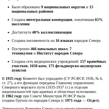
Было образовано
9 национальных округов
и
15
национальных районов
Создана
интегральная кооперация
, охватившая
65%
населения
Достигнута
40% коллективизация
Создана письменность на
16 языках
народов Севера
Построено
466 начальных школ
,
7
техникумов
и
Институт народов Севера
Создана сеть медицинских учреждений:
157 врачебных
участков
,
1650 коек
,
175 фельдшерско-акушерских
пунктов
В
1935 году
Комитет был упразднён (СУ РСФСР, 1936, № 6,
ст. 27), а его функции переданы Главному управлению
Северного морского пути (1935-1937 гг.) и отделам
национальностей при краевых и областных исполкомах.
В
1962 году
при Совете Министров РСФСР была
создана Группа по народам Севера (с
1971 года
—
Отдел
).
Деятельность Комитета Севера стала ярким примером