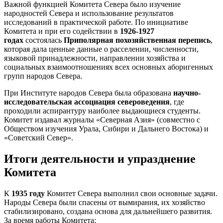
Важной функцией Комитета Севера было изучение
народностей Севера и использование результатов
исследований в практической работе. По инициативе
Комитета и при его содействии в
1926-1927
годах
состоялась
Приполярная похозяйственная перепись
,
которая дала ценные данные о расселении, численности,
языковой принадлежности, направлении хозяйства и
социальных взаимоотношениях всех основных аборигенных
групп народов Севера.
При Институте народов Севера была образована
научно-
исследовательская ассоциация североведения
, где
проходили аспирантуру наиболее выдающиеся студенты.
Комитет издавал журналы «Северная Азия» (совместно с
Обществом изучения Урала, Сибири и Дальнего Востока) и
«Советский Север».
Итоги деятельности и упразднение
Комитета
К
1935 году
Комитет Севера выполнил свои основные задачи.
Народы Севера были спасены от вымирания, их хозяйство
стабилизировано, создана основа для дальнейшего развития.
За время работы Комитета: