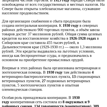
запрещена частная торговля. В
1925 году
народы Севера были
освобождены от всех государственных и местных налогов. На
Севере были открыты хлебозапасные магазины, ссужавшие
население продовольствием.
Для организации снабжения и сбыта продукции была
создана интегральная кооперация. К
1930 году
в северных
районах действовало 900 торговых пунктов, а объём завоза
товаров достиг 37 миллионов рублей. Общая сумма целевых
кредитов на восстановление хозяйства в
1926-1928 годах
в
Сибирском крае составила 455 тысяч рублей, в
Дальневосточном крае (1929-1930 гг.) — около 1,3 миллиона
рублей. Эти кредиты выдавались на льготных условиях,
иногда как беспроцентные ссуды, и предназначались в
основном на приобретение промысловых орудий.
Впервые в этих районах была организована ветеринарная и
зоотехническая помощь. В
1930 году
там действовали
4
ветеринарно-бактериологических пункта,
13
стационарных
ветеринарных пунктов,
27
подвижных ветеринарных
пунктов, 5 зоотехнических пунктов и опытная
оленеводческая станция.
Особая роль принадлежала кооперации. В
1930
году
кооперативная сеть состояла из
8 окружных и 9
районных союзов
,
134 товариществ (кооперативов)
,
389