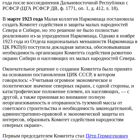
года после воссоединения Дальневосточной Республики с
РСФСР (ЦГА РСФСР ДВ, ф. 1771, оп. 1, д. 412, л. 18).
В
марте 1923 года
Малая коллегия Наркомнаца постановила
создать Комитет содействия и защиты малых народностей
Севера и Сибири, но это решение не было полностью
реализовано из-за упразднения Наркомнаца. Однако в ноябре
1923 года из Отдела национальных меньшинств Наркомнаца в
ЦК РКП(б) поступила докладная записка, обосновывавшая
необходимость организации Комитета содействия развитию
окраин Сибири и населяющих их малых народностей Севера.
Окончательное решение о создании Комитета было принято
на основании постановления ЦИК СССР, в котором
говорилось: «Учитывая огромное экономическое и
политическое значение северных окраин, с одной стороны, и
катастрофическое положение племен, их населяющих, — с
другой, а также принимая во внимание полную
неорганизованность и оторванность туземной массы от
советского строительства и необходимость законодательной,
административно-правовой и экономической защиты их
интересов, образовать Комитет содействия народностям
северных окраин».
Первым председателем Комитета стал
Пётр Гермогенович