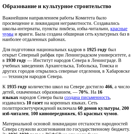
Образование и культурное строительство
Важнейшим направлением работы Комитета было
просвещение и ликвидация неграмотности. Создавались
школы-интернаты, пункты ликбеза, избы-читальни,
красные
чумы
и яранги. Была создана обширная сеть культурных баз в
наиболее отдаленных районах.
Для подготовки национальных кадров в
1925 году
был
открыт Северный рабфак при Ленинградском университете, а
в
1930 году
— Институт народов Севера в Ленинграде. В
учебных заведениях Архангельска, Тобольска, Томска и
других городов открылись северные отделения, в Хабаровске
— техникум народов Севера.
К
1935 году
количество школ на Севере достигло
466
, а число
детей, охваченных образованием, —
70%
. На
16
языках
народов Севера была
создана письменность
,
издавались
10 газет
на коренных языках. Сеть
политпросветучреждений включала
60 домов культуры
,
200
изб-читален
,
100 кинопередвижек
,
65 красных чумов
.
Материальной основой ликвидации отсталости народностей
Севера служили ассигнования по государственному бюджету.