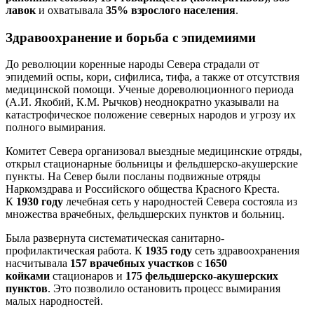
лавок
и охватывала
35% взрослого населения
.
Здравоохранение и борьба с эпидемиями
До революции коренные народы Севера страдали от
эпидемий оспы, кори, сифилиса, тифа, а также от отсутствия
медицинской помощи. Ученые дореволюционного периода
(А.И. Якобий, К.М. Рычков) неоднократно указывали на
катастрофическое положение северных народов и угрозу их
полного вымирания.
Комитет Севера организовал выездные медицинские отряды,
открыл стационарные больницы и фельдшерско-акушерские
пункты. На Север были посланы подвижные отряды
Наркомздрава и Российского общества Красного Креста.
К
1930 году
лечебная сеть у народностей Севера состояла из
множества врачебных, фельдшерских пунктов и больниц.
Была развернута систематическая санитарно-
профилактическая работа. К
1935 году
сеть здравоохранения
насчитывала
157 врачебных участков
с
1650
койками
стационаров и
175 фельдшерско-акушерских
пунктов
. Это позволило остановить процесс вымирания
малых народностей.