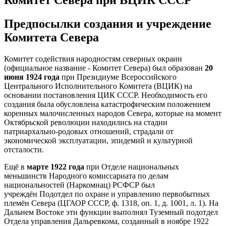
Предпосылки создания и учреждение
Комитета Севера
Комитет содействия народностям северных окраин
(официальное название - Комитет Севера) был образован
20
июня 1924 года
при Президиуме Всероссийского
Центрального Исполнительного Комитета (ВЦИК) на
основании постановления ЦИК СССР. Необходимость его
создания была обусловлена катастрофическим положением
коренных малочисленных народов Севера, которые на момент
Октябрьской революции находились на стадии
патриархально-родовых отношений, страдали от
экономической эксплуатации, эпидемий и культурной
отсталости.
Ещё в
марте 1922 года
при Отделе национальных
меньшинств Народного комиссариата по делам
национальностей (Наркомнац) РСФСР был
учреждён Подотдел по охране и управлению первобытных
племён Севера (ЦГАОР СССР, ф. 1318, оп. 1, д. 1001, л. 1). На
Дальнем Востоке эти функции выполнял Туземный подотдел
Отдела управления Дальревкома, созданный в ноябре 1922