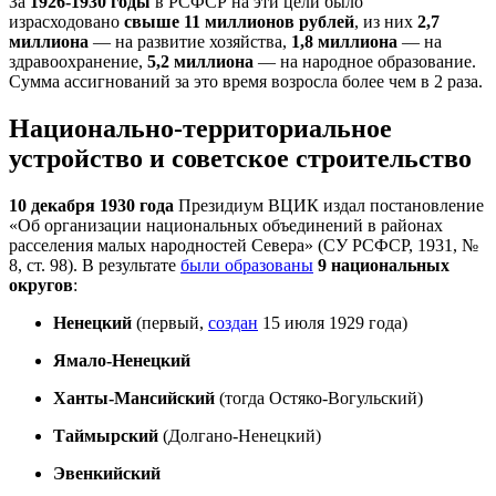
За
1926-1930 годы
в РСФСР на эти цели было
израсходовано
свыше 11 миллионов рублей
, из них
2,7
миллиона
— на развитие хозяйства,
1,8 миллиона
— на
здравоохранение,
5,2 миллиона
— на народное образование.
Сумма ассигнований за это время возросла более чем в 2 раза.
Национально-территориальное
устройство и советское строительство
10 декабря 1930 года
Президиум ВЦИК издал постановление
«Об организации национальных объединений в районах
расселения малых народностей Севера» (СУ РСФСР, 1931, №
8, ст. 98). В результате
были образованы
9 национальных
округов
:
Ненецкий
(первый,
создан
15 июля 1929 года)
Ямало-Ненецкий
Ханты-Мансийский
(тогда Остяко-Вогульский)
Таймырский
(Долгано-Ненецкий)
Эвенкийский