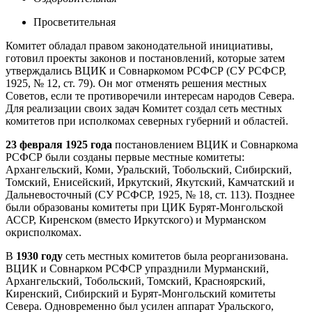
Просветительная
Комитет обладал правом законодательной инициативы,
готовил проекты законов и постановлений, которые затем
утверждались ВЦИК и Совнаркомом РСФСР (СУ РСФСР,
1925, № 12, ст. 79). Он мог отменять решения местных
Советов, если те противоречили интересам народов Севера.
Для реализации своих задач Комитет создал сеть местных
комитетов при исполкомах северных губерний и областей.
23 февраля 1925 года
постановлением ВЦИК и Совнаркома
РСФСР были созданы первые местные комитеты:
Архангельский, Коми, Уральский, Тобольский, Сибирский,
Томский, Енисейский, Иркутский, Якутский, Камчатский и
Дальневосточный (СУ РСФСР, 1925, № 18, ст. 113). Позднее
были образованы комитеты при ЦИК Бурят-Монгольской
АССР, Киренском (вместо Иркутского) и Мурманском
окрисполкомах.
В
1930 году
сеть местных комитетов была реорганизована.
ВЦИК и Совнарком РСФСР упразднили Мурманский,
Архангельский, Тобольский, Томский, Красноярский,
Киренский, Сибирский и Бурят-Монгольский комитеты
Севера. Одновременно был усилен аппарат Уральского,