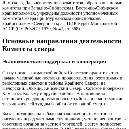
Якутского, Дальневосточного комитетов, образованы новые
комитеты при Западно-Сибирском и Восточно-Сибирском
крайисполкомах, учреждены должности уполномоченных
Комитета Севера при Мурманском облисполкоме,
крайисполкоме Северного края, ЦИК Бурят-Монгольской
АССР (СУ РСФСР, 1930, № 47, ст. 568).
Основные направления деятельности
Комитета севера
Экономическая поддержка и кооперация
Сразу после гражданской войны Советское правительство
начало масштабные поставки продовольствия, охотничьих и
рыболовных снастей в районы Крайнего Севера: на
Печорский, Обский, Енисейский Север, Охотское побережье,
Камчатку, Колыму и другие районы. Это позволило
остановить упадок промыслового хозяйства и спасти многие
тысячи жителей тундры и тайги от голодной смерти.
Была аннулирована кабальная задолженность местного
населения перед частными скупщиками, установлен контроль
советских органов за частной торговлей, а затем полностью