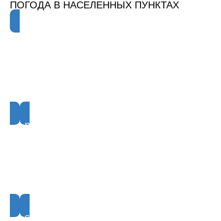
ПОГОДА В НАСЕЛЕННЫХ ПУНКТАХ
Нарьян-Мар
13°
Ночью
9°
Давление
Ветер
Влажность
753.7мм
7.5м/с
62%
рабочий посёлок Искателей
13°
Ночью
9°
Давление
Ветер
Влажность
753.6мм
8.3м/с
63%
село Тельвиска