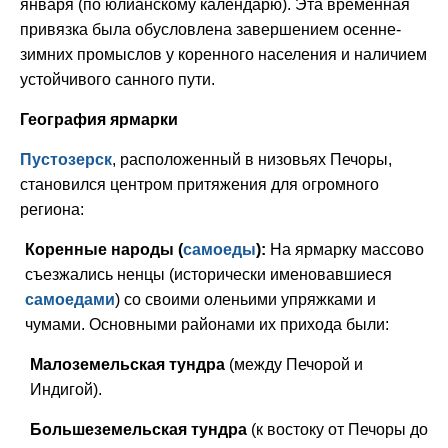
января (по юлианскому календарю). Эта временная
привязка была обусловлена завершением осенне-
зимних промыслов у коренного населения и наличием
устойчивого санного пути.
География ярмарки
Пустозерск
, расположенный в низовьях Печоры,
становился центром притяжения для огромного
региона:
Коренные народы (
самоеды
):
На ярмарку массово
съезжались ненцы (исторически именовавшиеся
самоедами
) со своими оленьими упряжками и
чумами. Основными районами их прихода были:
Малоземельская тундра
(между Печорой и
Индигой).
Большеземельская тундра
(к востоку от Печоры до