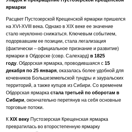
ярмарки
Расцвет Пустозерской Крещенской ярмарки пришелся
на XVI-XVIII века. Однако в XIX веке ее значение
стало неуклонно снижаться. Ключевым событием,
подорвавшим ее позиции, стала легализация
(фактически – официальное признание и развитие)
ярмарки в Обдорске (совр. Салехард)
в 1825
году
. Обдорская ярмарка, проводившаяся с
15
декабря по 25 января
, оказалась более удобной для
кочевников Большеземельской тундры и зауральских
территорий, а также купцов из Сибири. Со временем
Обдорская ярмарка
стала третьей по оборотам в
Сибири
, окончательно перетянув на себя основные
торговые потоки.
К
XIX веку
Пустозерская Крещенская ярмарка
превратилась во второстепенную ярмарку