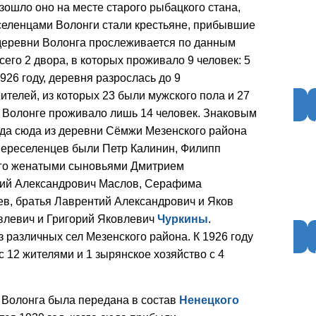
зошло оно на месте старого рыбацкого стана,
селенцами Волонги стали крестьяне, прибывшие
деревни Волонга прослеживается по данным
сего 2 двора, в которых проживало 9 человек: 5
1926 году, деревня разрослась до 9
ителей, из которых 23 были мужского пола и 27
 в Волонге проживало лишь 14 человек. Знаковым
огда сюда из деревни Сёмжи Мезенского района
переселенцев были Петр Калинин, Филипп
его женатыми сыновьями Дмитрием
ий Александрович Маслов, Серафима
ев, братья Лаврентий Александрович и Яков
влевич и Григорий Яковлевич
Чуркины
.
 различных сел Мезенского района. К 1926 году
с 12 жителями и 1 зырянское хозяйство с 4
а Волонга была передана в состав
Ненецкого