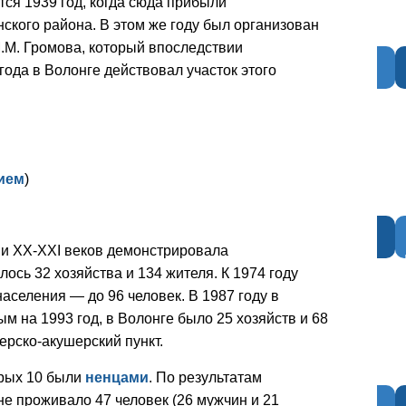
ся 1939 год, когда сюда прибыли
кого района. В этом же году был организован
.М. Громова, который впоследствии
года в Волонге действовал участок этого
ием
)
ии XX-XXI веков демонстрировала
ось 32 хозяйства и 134 жителя. К 1974 году
населения — до 96 человек. В 1987 году в
м на 1993 год, в Волонге было 25 хозяйств и 68
рско-акушерский пункт.
орых 10 были
ненцами
. По результатам
не проживало 47 человек (26 мужчин и 21