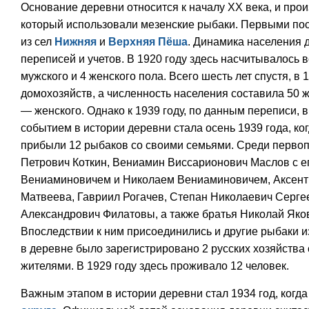
Основание деревни относится к началу XX века, и прои
который использовали мезенские рыбаки. Первыми по
из сел
Нижняя
и
Верхняя Пёша
. Динамика населения 
переписей и учетов. В 1920 году здесь насчитывалось в
мужского и 4 женского пола. Всего шесть лет спустя, в 
домохозяйств, а численность населения составила 50 ж
— женского. Однако к 1939 году, по данным переписи,
событием в истории деревни стала осень 1939 года, к
прибыли 12 рыбаков со своими семьями. Среди перво
Петрович Коткин, Вениамин Виссарионович Маслов с 
Вениаминовичем и Николаем Вениаминовичем, Аксент
Матвеева, Гавриил Рогачев, Степан Николаевич Серге
Александрович Филатовы, а также братья Николай Яко
Впоследствии к ним присоединились и другие рыбаки из
в деревне было зарегистрировано 2 русских хозяйства 
жителями. В 1929 году здесь проживало 12 человек.
Важным этапом в истории деревни стал 1934 год, когд