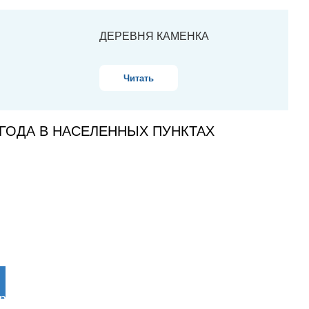
ДЕРЕВНЯ КАМЕНКА
Читать
ГОДА В НАСЕЛЕННЫХ ПУНКТАХ
Нарьян-Мар
13°
Ночью
9°
Давление
Ветер
Влажность
754.1мм
6.9м/с
66%
рабочий посёлок Искателей