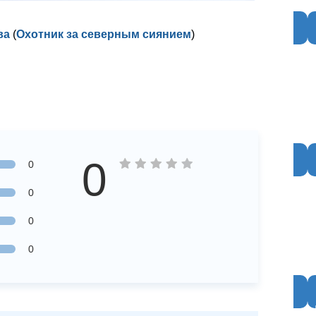
ва
(
Охотник за северным сиянием
)
0
0
0
0
0