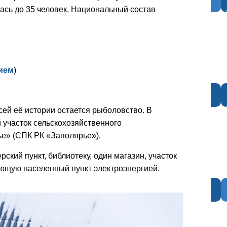
лась до 35 человек. Национальный состав
ием
)
ей её истории остается рыболовство. В
участок сельскохозяйственного
е» (СПК РК «Заполярье»).
кий пункт, библиотеку, один магазин, участок
ющую населенный пункт электроэнергией.