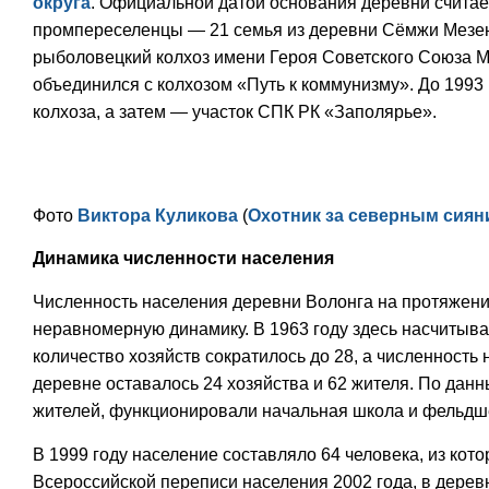
округа
. Официальной датой основания деревни считает
промпереселенцы — 21 семья из деревни Сёмжи Мезенс
рыболовецкий колхоз имени Героя Советского Союза М
объединился с колхозом «Путь к коммунизму». До 1993 
колхоза, а затем — участок СПК РК «Заполярье».
Фото
Виктора Куликова
(
Охотник за северным сиян
Динамика численности населения
Численность населения деревни Волонга на протяжен
неравномерную динамику. В 1963 году здесь насчитывал
количество хозяйств сократилось до 28, а численность 
деревне оставалось 24 хозяйства и 62 жителя. По данны
жителей, функционировали начальная школа и фельдше
В 1999 году население составляло 64 человека, из кот
Всероссийской переписи населения 2002 года, в дерев