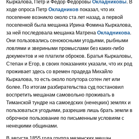
Кыркалова, Петр и Федор Федоровы
Окладниковы
. В
ходе опроса Петр
Окладников
показал, что их
поселение возникло около ста лет назад, а первой
поселенкой была мещанка Ирина Фомина Кыркалова,
за ней последовала мещанка Матрена
Окладникова
.
Они пользовались сенокосными угодьями, рыбными
ловлями и звериными промыслами без каких-либо
документов и не платили оброков. Братья Кыркаловы,
Степан и Егор, в своих показаниях указали, что их род
проживает здесь со времен прадеда Михайло
Кыркалова, то есть около полутора сотен лет или
более. По итогам разбирательства суд постановил
воспретить мещанам самовольно проживать в
Тиманской тундре на самоедских (ненецких) землях и
пользоваться угодьями, разрешив лишь брать земли в
оброчное пользование по письменным условиям с
ненецкими общинами.
В августе 1855 года группа мезенских мещан,