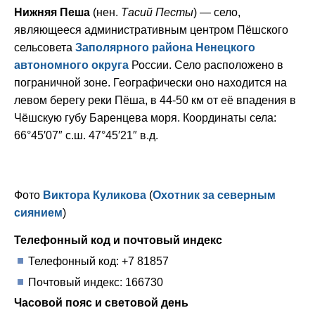
Нижняя Пеша
(нен.
Тасий Песты
) — село,
являющееся административным центром Пёшского
сельсовета
Заполярного района
Ненецкого
автономного округа
России. Село расположено в
пограничной зоне. Географически оно находится на
левом берегу реки Пёша, в 44-50 км от её впадения в
Чёшскую губу Баренцева моря. Координаты села:
66°45′07″ с.ш. 47°45′21″ в.д.
Фото
Виктора Куликова
(
Охотник за северным
сиянием
)
Телефонный код и почтовый индекс
Телефонный код: +7 81857
Почтовый индекс: 166730
Часовой пояс и световой день