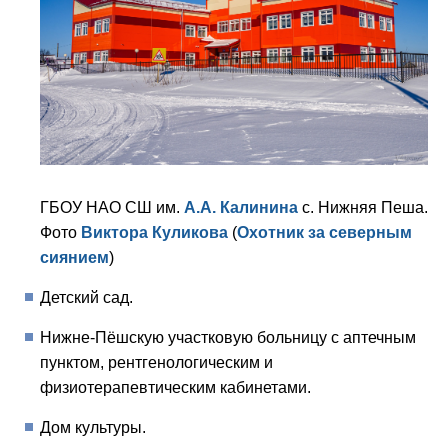
ГБОУ НАО СШ им.
А.А. Калинина
с. Нижняя Пеша.
Фото
Виктора Куликова
(
Охотник за северным
сиянием
)
Детский сад.
Нижне-Пёшскую участковую больницу с аптечным
пунктом, рентгенологическим и
физиотерапевтическим кабинетами.
Дом культуры.