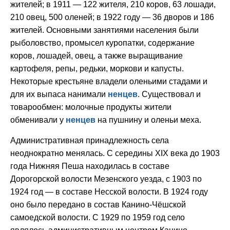
жителей; в 1911 — 122 жителя, 210 коров, 63 лошади,
210 овец, 500 оленей; в 1922 году — 36 дворов и 186
жителей. Основными занятиями населения были
рыболовство, промысел куропатки, содержание
коров, лошадей, овец, а также выращивание
картофеля, репы, редьки, моркови и капусты.
Некоторые крестьяне владели оленьими стадами и
для их выпаса нанимали
ненцев
. Существовал и
товарообмен: молочные продукты жители
обменивали у
ненцев
на пушнину и оленьи меха.
Административная принадлежность села
неоднократно менялась. С середины XIX века до 1903
года Нижняя Пеша находилась в составе
Дорогорской волости Мезенского уезда, с 1903 по
1924 год — в составе Несской волости. В 1924 году
оно было передано в состав Канино-Чёшской
самоедской волости. С 1929 по 1959 год село