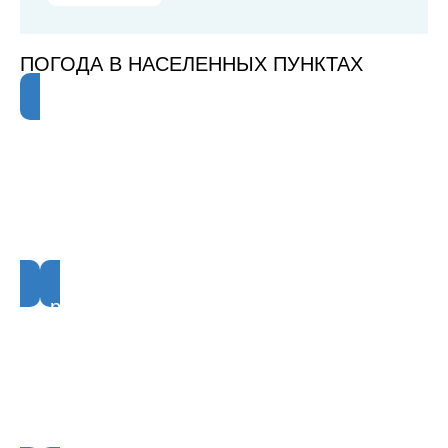
ПОГОДА В НАСЕЛЕННЫХ ПУНКТАХ
Нарьян-Мар
10°
Ночью
8°
Давление
Ветер
Влажность
756.1мм
2.3м/с
81%
рабочий посёлок Искателей
9°
Ночью
8°
Давление
Ветер
Влажность