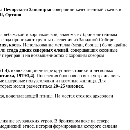
на
Печорского Заполярья
совершили качественный скачок в
II, Ортино
.
р: лебяжской и коршаковской, знакомые с бронзолитейным
а сюда проникают группы населения из Западной Сибири.
мня, кость
. Использование металла (меди, бронзы) было крайне
али
стада диких северных оленей
, совершавших сезонные
 у переправ и на возвышенностях с хорошим обзором
/1-4)
, включающий четыре крупные стоянки и несколько
таиха, 1979/3,4)
. Поселения бронзового века устраивались
ные шатровые полуземлянки и наземные жилища. Для
которых могли разместиться
20–25 человек
.
едя, водоплавающей птицы. На местах стоянок археологи
ияние зауральских угров. В бронзовом веке на севере
одийский этнос, история формирования которого связана