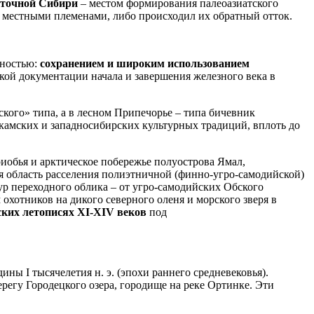
сточной Сибири
– местом формирования палеоазиатского
ь местными племенами, либо происходил их обратный отток.
нностью:
сохранением и широким использованием
ткой документации начала и завершения железного века в
ского» типа, а в лесном Припечорье – типа бичевник
икамских и западносибирских культурных традиций, вплоть до
обья и арктическое побережье полуострова Ямал,
я область расселения полиэтничной (финно-угро-самодийской)
р переходного облика – от угро-самодийских Обского
охотников на дикого северного оленя и морского зверя в
ских летописях XI-XIV веков
под
ины I тысячелетия н. э. (эпохи раннего средневековья).
регу Городецкого озера, городище на реке Ортинке. Эти