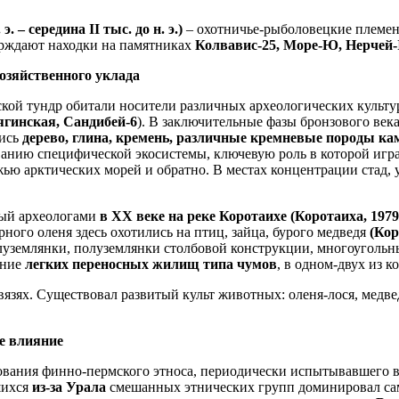
. – середина II тыс. до н. э.)
– охотничье-рыболовецкие племе
ерждают находки на памятниках
Колвавис-25, Море-Ю, Нерчей-
озяйственного уклада
кой тундр обитали носители различных археологических культу
ягинская, Сандибей-6
). В заключительные фазы бронзового век
лись
дерево, глина, кремень, различные кремневые породы ка
анию специфической экосистемы, ключевую роль в которой игр
ежью арктических морей и обратно. В местах концентрации стад,
ный археологами
в XX веке на реке Коротаихе (Коротаиха, 1979
ного оленя здесь охотились на птиц, зайца, бурого медведя
(Коро
луземлянки, полуземлянки столбовой конструкции, многоуголь
ание
легких переносных жилищ типа чумов
, в одном-двух из 
вязях. Существовал развитый культ животных: оленя-лося, медв
е влияние
вания финно-пермского этноса, периодически испытывавшего вл
шихся
из-за Урала
смешанных этнических групп доминировал сам