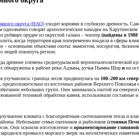
омного округа (НАО)
уходит корнями в глубокую древность. Сам
ом однозначно говорят археологические находки на Харутинском
и рубящее орудие из округлой гальки – чоппер
(найдены в 1988 
олита, когда территория края попеременно входила в сферы вли
– основными объектами охоты: мамонтом, носорогом, бизоном,
 людей покинуть регион.
огда древние племена среднеуральской верхнепалеолитической к
ых обнаружены в районе реки Адзьвы
,
ручья Пымва Шор
и
на ос
я улучшились: граница лесов продвинулась на
100–200 км север
, предположительно из восточных районов Верхнего Поволжья и
обитании небольших групп. Они занимались охотой на северног
вованной техникой обработки камня, использовали составные и 
улучшение климата с благоприятным соотношением тепла и влаг
 районы. Небольшие семьи охотников и рыболовов (
стоянки Печо
рсов. Они освоили изготовление и
орнаментирование глиняной
 зародился промысел морского зверя: на неолитических памятник