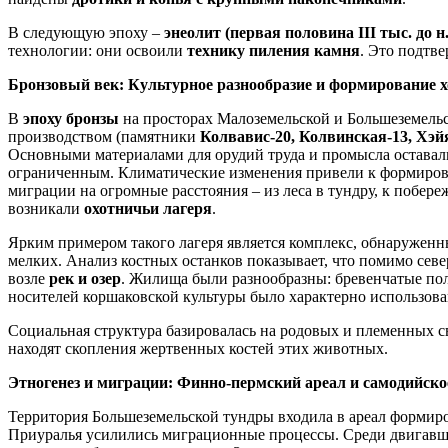
В следующую эпоху –
энеолит (первая половина III тыс. до н. э
технологии: они освоили
технику пиления камня
. Это подтв
Бронзовый век: Культурное разнообразие и формирование х
В
эпоху бронзы
на просторах Малоземельской и Большеземельс
производством (памятники
Колвавис-20, Колвинская-13, Хэй
Основными материалами для орудий труда и промысла остава
ограниченным. Климатические изменения привели к формиров
миграции на огромные расстояния – из леса в тундру, к побер
возникали
охотничьи лагеря
.
Ярким примером такого лагеря является комплекс, обнаружен
мелких. Анализ костных останков показывает, что помимо север
возле
рек и озер
. Жилища были разнообразны: бревенчатые по
носителей коршаковской культуры было характерно использов
Социальная структура базировалась на родовых и племенных с
находят скопления жертвенных костей этих животных.
Этногенез и миграции: Финно-пермский ареал и самодийско
Территория Большеземельской тундры входила в ареал формиро
Приуралья усилились миграционные процессы. Среди двигав