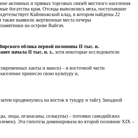
ние активных и прямых торговых связей местного населения
ые богатства края. Отсюда вывозились меха, поступавшие
идетельствует Кайнвожский клад, в котором найдены 22
ги также выявили жертвенные места печеры
 памятники на острове Вайгач.
бирского облика первой половины II тыс. н.
ранее начала II тыс. н. э.
, хотя некоторые исследователи
современных ханты и манси) – в восточной части
аселение принесло свою культуру и,
 затем продвинулись на восток в тундру и тайгу Западной
цы, энцы, нганасаны, селькупы) – потомки самодийских
племен). Эта гипотеза доминировала во второй половине XIX –