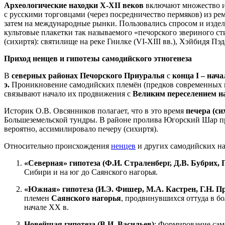
Археологические находки X-XII веков
включают множество им
с русскими торговцами (через посредничество пермяков) из р
затем на международные рынки. Пользовались спросом и издел
культовые плакетки так называемого «печорского звериного с
(сихиртя): святилище на реке Гнилке (VI-XIII вв.), Хэйбидя П
Приход ненцев и гипотезы самодийского этногенеза
В
северных районах Печорского Приуралья
с
конца I – начал
э.
Проникновение самодийских племён (предков современных не
связывают начало их продвижения с
Великим переселением нар
Историк О.В. Овсянников полагает, что в это время
печера (си
Большеземельской тундры. В районе пролива Югорский Шар пр
вероятно, ассимилировало печеру (сихиртя).
Относительно происхождения
ненцев
и других самодийских на
«Северная» гипотеза (Ф.И. Страленберг, Д.В. Бубрих, 
Сибири и на юг до Саянского нагорья.
«Южная» гипотеза (И.Э. Фишер, М.А. Кастрен, Г.Н. П
племен
Саянского нагорья
, продвинувшихся оттуда в б
начале XX в.
Новейшая гипотеза (В.И. Васильев)
: Формирование са