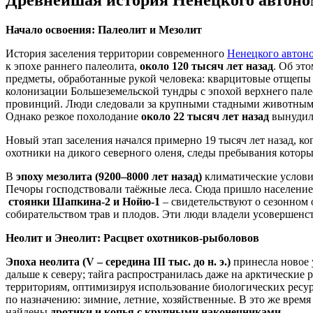
Начало освоения: Палеолит и Мезолит
История заселения территории современного
Ненецкого автон
к эпохе раннего палеолита,
около 120 тысяч лет назад
. Об эт
предметы, обработанные рукой человека: кварцитовые отщепы 
колонизации Большеземельской тундры с эпохой верхнего пале
провинций. Люди следовали за крупными стадными животными 
Однако резкое похолодание
около 22 тысяч лет назад
вынудило
Новый этап заселения начался примерно 19 тысяч лет назад, к
охотники на дикого северного оленя, следы пребывания котор
В
эпоху мезолита (9200–8000 лет назад)
климатические услови
Печоры господствовали таёжные леса. Сюда пришло население
стоянки Шапкина-2 и Нойю-1
– свидетельствуют о сезонном 
собирательством трав и плодов. Эти люди владели усовершенст
Неолит и Энеолит: Расцвет охотников-рыболовов
Эпоха неолита (V – середина III тыс. до н. э.)
принесла новое 
дальше к северу; тайга распространилась даже на арктические
территориям, оптимизируя использование биологических ресу
по назначению: зимние, летние, хозяйственные. В это же время
найдены
дротики и копья с крупными наконечниками
.