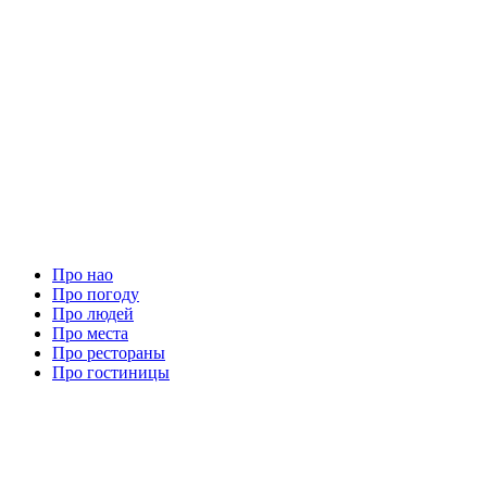
Про нао
Про погоду
Про людей
Про места
Про рестораны
Про гостиницы