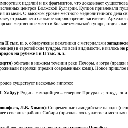
портных изделий и их фрагментов, что доказывает существова
емесленных центров
Волжской Булгарии. Купцов привлекали пушн
ия из меди. О высоком уровне местного меднолитейного дела св
тиля», отражавшего сложное мировоззрение населения. Археоло
эдарское жертвенное место в Большеземельской тундре, отдельные
а II тыс. н. э.
обнаружены памятники с материалами
западноси
нцев) в европейские тундры, по всей видимости, началось
не 
одов на рубеже I и II тыс. н. э.
хиртя)
обитали в нижнем течении реки Печоры, а югра (предки 
оживали пермяки (предки современных коми). Новое пришлое н
родов существует несколько гипотез:
П. Хайду)
: Родина самодийцев – северное Приуралье, откуда они
рокофьев, Л.В. Хомич)
: Современные самодийские народы (нен
олее северные районы Сибири (признавалось участие и местных 
модийцев произошло на территории
среднего Приобья
.