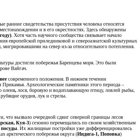
ые ранние свидетельства присутствия человека относятся
 местонахождении и в его окрестностях. Здесь обнаружены
году)
. Хотя часть научного сообщества связывает начало
яния европейской приледниковой и североазиатской культурных
 мигрировавшими на север из-за относительного потепления.
ультуры достигли побережья Баренцева моря. Это были
трове Вайгач.
нее
современного положения. В нижнем течении
 Прикамья. Археологические памятники этого периода –
о оленя
,
лося, боровую и водоплавающую
птицу, ловлей рыбы,
рубящие орудия, лук и стрелы.
и, что вызвало очередной сдвиг северной границы лесов
рская, Куя-3
) сезонно перемещались по своим хозяйственным
 посуды
. Их жилищные постройки уже дифференцировались
ах арктического побережья округа (
Индига-1, Поповка
)