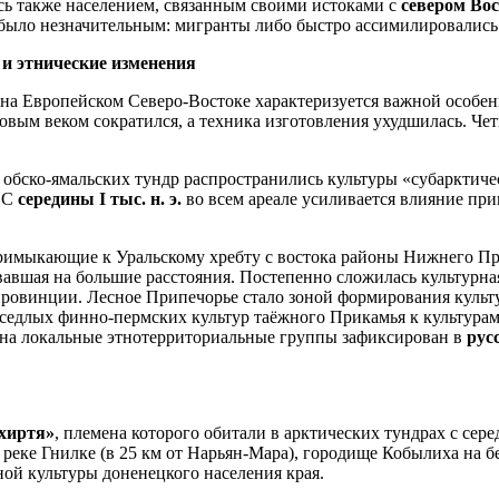
сь также населением, связанным своими истоками с
севером Во
е было незначительным: мигранты либо быстро ассимилировалис
 и этнические изменения
на Европейском Северо-Востоке характеризуется важной особе
зовым веком сократился, а техника изготовления ухудшилась. Че
 обско-ямальских тундр распространились культуры «субарктиче
. С
середины I тыс. н. э.
во всем ареале усиливается влияние пр
имыкающие к Уральскому хребту с востока районы Нижнего При
авшая на большие расстояния. Постепенно сложилась культурна
ровинции. Лесное Припечорье стало зоной формирования культу
седлых финно-пермских культур таёжного Прикамья к культурам 
и на локальные этнотерриториальные группы зафиксирован в
рус
хиртя»
, племена которого обитали в арктических тундрах с серед
еке Гнилке (в 25 км от Нарьян-Мара), городище Кобылиха на бе
ой культуры доненецкого населения края.