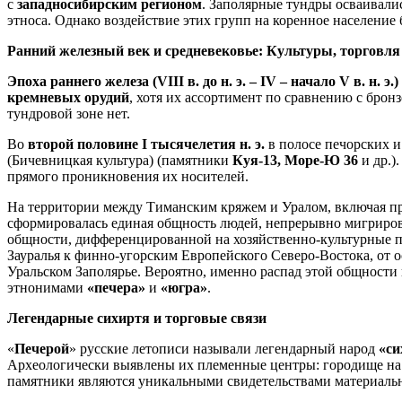
с
западносибирским регионом
. Заполярные тундры осваивали
этноса. Однако воздействие этих групп на коренное населени
Ранний железный век и средневековье: Культуры, торговля
Эпоха раннего железа (VIII в. до н. э. – IV – начало V в. н. э.)
кремневых орудий
, хотя их ассортимент по сравнению с брон
тундровой зоне нет.
Во
второй половине I тысячелетия н. э.
в полосе печорских и
(Бичевницкая культура) (памятники
Куя-13, Море-Ю 36
и др.)
прямого проникновения их носителей.
На территории между Тиманским кряжем и Уралом, включая пр
сформировалась единая общность людей, непрерывно мигриров
общности, дифференцированной на хозяйственно-культурные п
Зауралья к финно-угорским Европейского Северо-Востока, от о
Уральском Заполярье. Вероятно, именно распад этой общност
этнонимами
«печера»
и
«югра»
.
Легендарные сихиртя и торговые связи
«
Печерой
» русские летописи называли легендарный народ
«си
Археологически выявлены их племенные центры: городище на р
памятники являются уникальными свидетельствами материальн